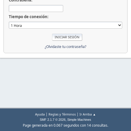
Contraseña:
Tiempo de conexión:
¿Olvidaste tu contraseña?
|
|
Ayuda
Reglas y Términos
Ir Arriba ▲
,
SMF 2.1.7 © 2026
Simple Machines
Page generada en 0.067 segundos con 14 consultas.