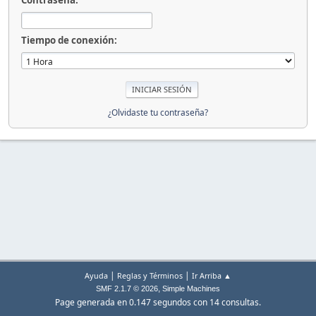
Contraseña:
Tiempo de conexión:
¿Olvidaste tu contraseña?
|
|
Ayuda
Reglas y Términos
Ir Arriba ▲
,
SMF 2.1.7 © 2026
Simple Machines
Page generada en 0.147 segundos con 14 consultas.