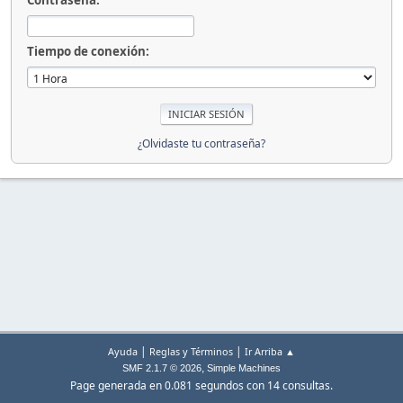
Contraseña:
Tiempo de conexión:
¿Olvidaste tu contraseña?
|
|
Ayuda
Reglas y Términos
Ir Arriba ▲
,
SMF 2.1.7 © 2026
Simple Machines
Page generada en 0.081 segundos con 14 consultas.