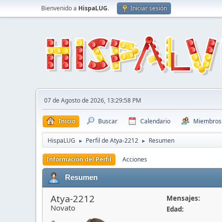
Bienvenido a
HispaLUG
.
Iniciar sesión
07 de Agosto de 2026, 13:29:58 PM
Inicio
Buscar
Calendario
Miembros
HispaLUG
Perfil de Atya-2212
Resumen
►
►
Información del Perfil
Acciones
Resumen
Atya-2212
Mensajes:
Novato
Edad: