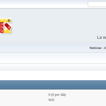
La w
Noticias:
¡
0 (0 por día)
N/D