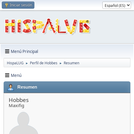
Iniciar sesión
Menú Principal
HispaLUG
Perfil de Hobbes
Resumen
►
►
Menú
Resumen
Hobbes
Maxifig