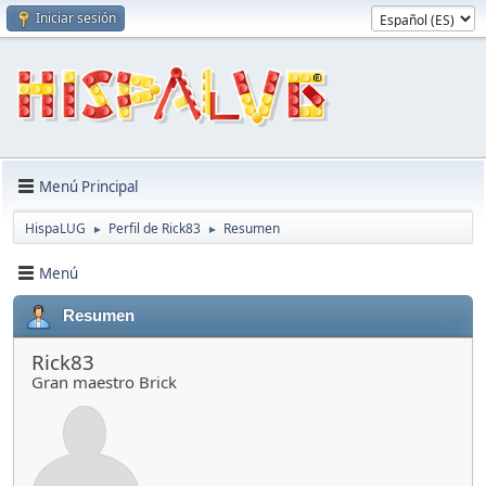
Iniciar sesión
Menú Principal
HispaLUG
Perfil de Rick83
Resumen
►
►
Menú
Resumen
Rick83
Gran maestro Brick