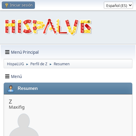
Iniciar sesión
Menú Principal
HispaLUG
Perfil de Z
Resumen
►
►
Menú
Resumen
Z
Maxifig