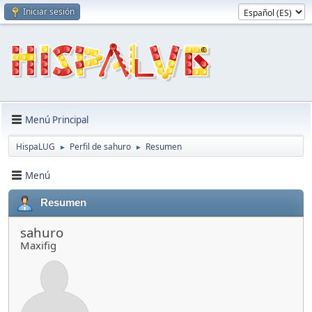
Iniciar sesión
Menú Principal
HispaLUG
Perfil de sahuro
Resumen
►
►
Menú
Resumen
sahuro
Maxifig