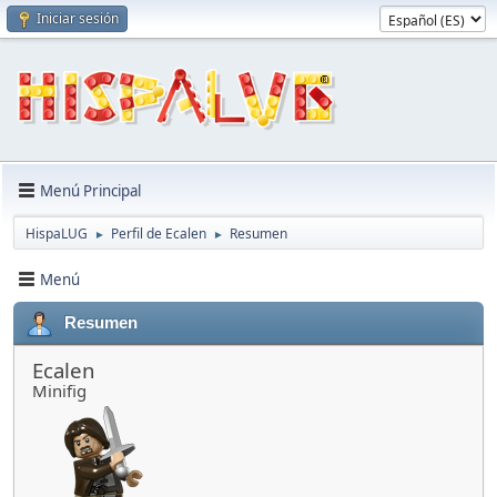
Iniciar sesión
Menú Principal
HispaLUG
Perfil de Ecalen
Resumen
►
►
Menú
Resumen
Ecalen
Minifig