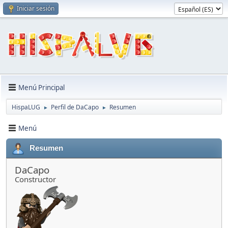
Iniciar sesión
Menú Principal
HispaLUG
Perfil de DaCapo
Resumen
►
►
Menú
Resumen
DaCapo
Constructor