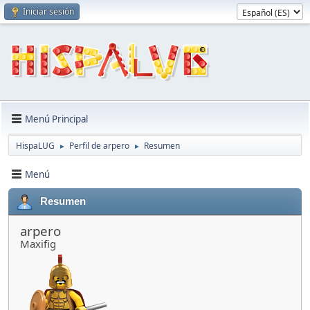
Iniciar sesión
Menú Principal
HispaLUG
Perfil de arpero
Resumen
►
►
Menú
Resumen
arpero
Maxifig