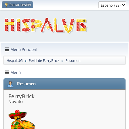
Iniciar sesión
Menú Principal
HispaLUG
Perfil de FerryBrick
Resumen
►
►
Menú
Resumen
FerryBrick
Novato