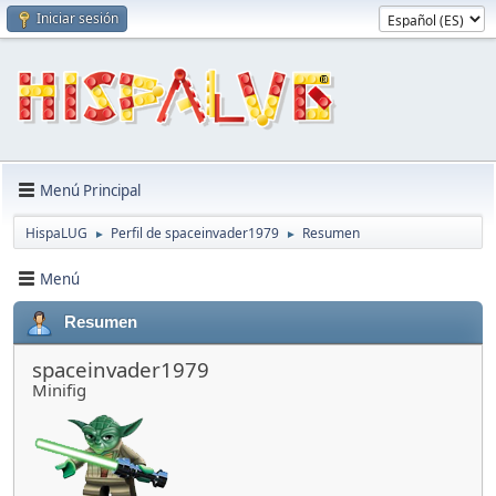
Iniciar sesión
Menú Principal
HispaLUG
Perfil de spaceinvader1979
Resumen
►
►
Menú
Resumen
spaceinvader1979
Minifig