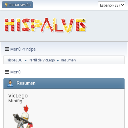
Iniciar sesión
Menú Principal
HispaLUG
Perfil de VicLego
Resumen
►
►
Menú
Resumen
VicLego
Minifig