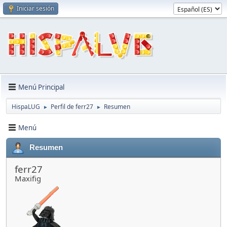
Iniciar sesión
Menú Principal
HispaLUG
Perfil de ferr27
Resumen
►
►
Menú
Resumen
ferr27
Maxifig