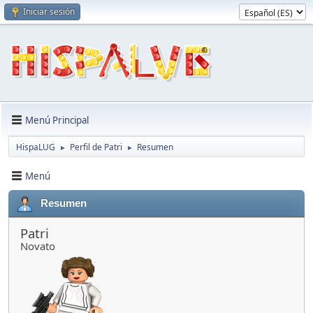
Iniciar sesión
Menú Principal
HispaLUG
Perfil de Patri
Resumen
►
►
Menú
Resumen
Patri
Novato