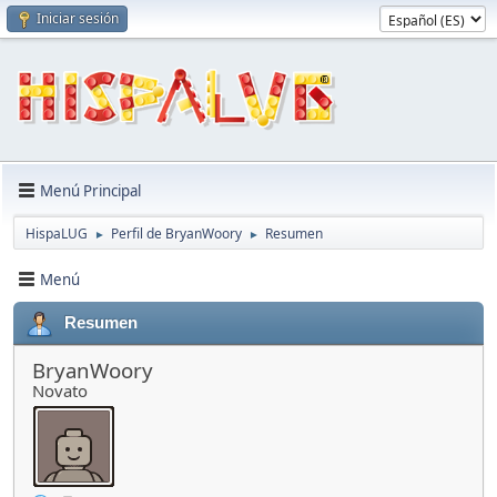
Iniciar sesión
Menú Principal
HispaLUG
Perfil de BryanWoory
Resumen
►
►
Menú
Resumen
BryanWoory
Novato