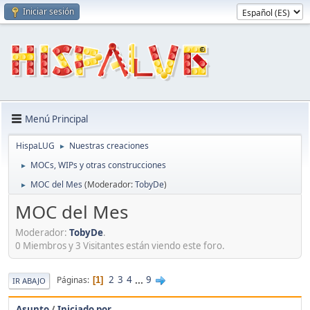
Iniciar sesión
Menú Principal
HispaLUG
Nuestras creaciones
►
MOCs, WIPs y otras construcciones
►
MOC del Mes
(Moderador:
TobyDe
)
►
MOC del Mes
Moderador:
TobyDe
.
0 Miembros y 3 Visitantes están viendo este foro.
2
3
4
...
9
Páginas
1
IR ABAJO
Asunto
/
Iniciado por