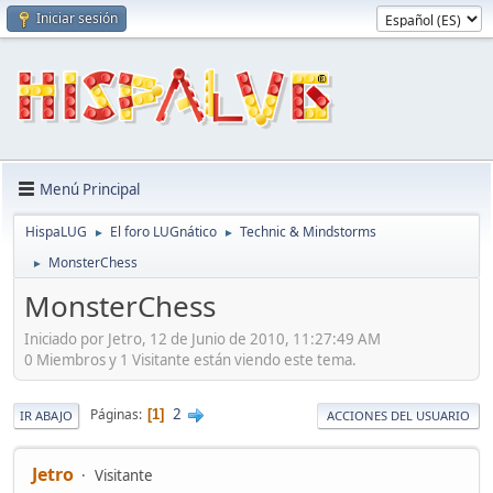
Iniciar sesión
Menú Principal
HispaLUG
El foro LUGnático
Technic & Mindstorms
►
►
MonsterChess
►
MonsterChess
Iniciado por Jetro, 12 de Junio de 2010, 11:27:49 AM
0 Miembros y 1 Visitante están viendo este tema.
2
Páginas
1
IR ABAJO
ACCIONES DEL USUARIO
Jetro
Visitante