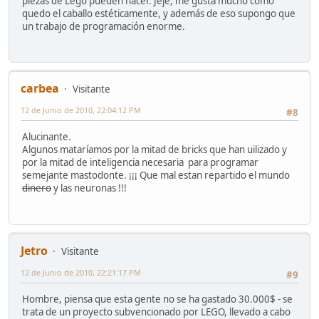
piezas de Lego pueden hacer. Jeje, me gusta mucho como
quedo el caballo estéticamente, y además de eso supongo que
un trabajo de programación enorme.
carbea
Visitante
12 de Junio de 2010, 22:04:12 PM
#8
Alucinante.
Algunos mataríamos por la mitad de bricks que han uilizado y
por la mitad de inteligencia necesaria para programar
semejante mastodonte. ¡¡¡ Que mal estan repartido el mundo
dinero
y las neuronas !!!
Jetro
Visitante
12 de Junio de 2010, 22:21:17 PM
#9
Hombre, piensa que esta gente no se ha gastado 30.000$ - se
trata de un proyecto subvencionado por LEGO, llevado a cabo