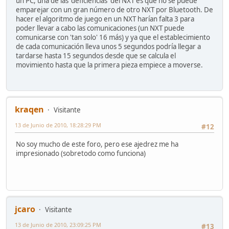
un PC, una de las 'deficiencias' del NXT es que no se puede
emparejar con un gran número de otro NXT por Bluetooth. De
hacer el algoritmo de juego en un NXT harían falta 3 para
poder llevar a cabo las comunicaciones (un NXT puede
comunicarse con 'tan solo' 16 más) y ya que el establecimiento
de cada comunicación lleva unos 5 segundos podría llegar a
tardarse hasta 15 segundos desde que se calcula el
movimiento hasta que la primera pieza empiece a moverse.
kraqen
Visitante
13 de Junio de 2010, 18:28:29 PM
#12
No soy mucho de este foro, pero ese ajedrez me ha
impresionado (sobretodo como funciona)
jcaro
Visitante
13 de Junio de 2010, 23:09:25 PM
#13