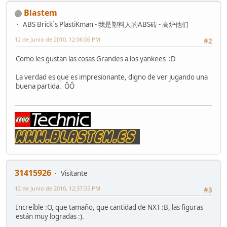
Blastem
ABS Brick´s PlastiKman - 我是塑料人的ABS砖 - 高炉他们
12 de Junio de 2010, 12:06:06 PM
#2
Como les gustan las cosas Grandes a los yankees :D
La verdad es que es impresionante, digno de ver jugando una
buena partida. ÔÔ
31415926
Visitante
12 de Junio de 2010, 12:37:55 PM
#3
Increíble :O, que tamaño, que cantidad de NXT :B, las figuras
están muy logradas :).