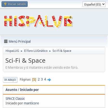
Iniciar sesión
Menú Principal
HispaLUG
El foro LUGnático
Sci-Fi & Space
►
►
Sci-Fi & Space
0 Miembros y 6 Visitantes están viendo este foro.
2
3
4
Páginas
1
IR ABAJO
Asunto
/
Iniciado por
SPACE Classic
Iniciado por
manticore