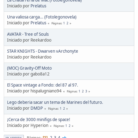
Iniciado por
Prelatus
Una valiosa carga... (Fotolegonovela)
Iniciado por
Prelatus
1
2
Páginas
AVATAR - Tree of Souls
Iniciado por Reekardoo
STAR KNIGHTS - Dwarven vArchonyte
Iniciado por Reekardoo
(MOC) Gravity-Off Moto
Iniciado por gabo8a12
El Space vintage a Fondo: del 87 al 97.
Iniciado por hispalugniano94
1
2
3
Páginas
Lego deberia sacar un tema de Marines del futuro.
Iniciado por
DMDP
1
2
Páginas
¡Cerca de 3000 minifigs de space!
Iniciado por Hyperion
1
2
Páginas
2
3
4
Páginas
1