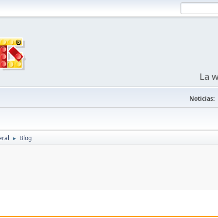
La w
Noticias:
eral
Blog
►