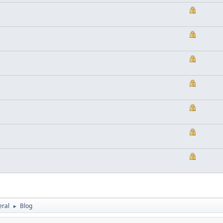
eral
Blog
►