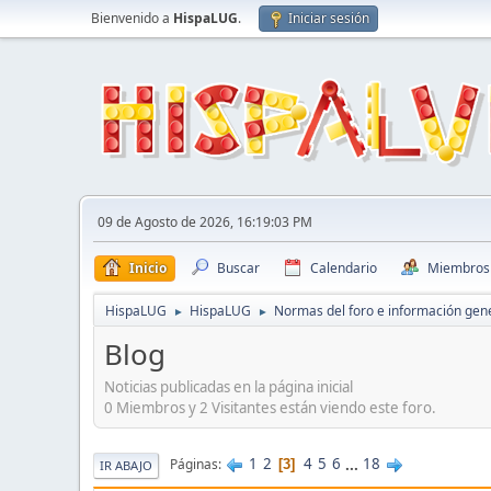
Bienvenido a
HispaLUG
.
Iniciar sesión
09 de Agosto de 2026, 16:19:03 PM
Inicio
Buscar
Calendario
Miembros
HispaLUG
HispaLUG
Normas del foro e información gen
►
►
Blog
Noticias publicadas en la página inicial
0 Miembros y 2 Visitantes están viendo este foro.
1
2
4
5
6
...
18
Páginas
3
IR ABAJO