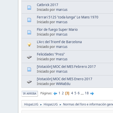
Catbrick 2017
Iniciado por
marcus
Ferrari 512S "coda lunga" Le Mans 1970
Iniciado por
marcus
Flor de fuego Super Mario
Iniciado por
marcus
L'Arc del Triomf de Barcelona
Iniciado por
marcus
Felicidades "Presi"
Iniciado por
marcus
[Votación] MOC del MES Febrero 2017
Iniciado por
marcus
[Votación] MOC del MES Enero 2017
Iniciado por
WiWaEdu
1
2
4
5
6
...
18
Páginas
3
IR ARRIBA
HispaLUG
HispaLUG
Normas del foro e información gen
►
►