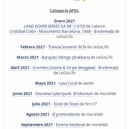
Categoría AFOL
Enero 2021
LAND ROVER SERIES IIA 88" (1970)
de Cabecin
Cristóbal Colón - Monumento Barcelona, 1888 · BrickHeadz
de
LeGoLiTo
Febrero 2021
-
Tranvia Souvenir BCN
de LeGoLiTo
Marzo 2021
-
Barquito Vikingo (drakkars)
de LeGoLiTo
Abril 2021
-
Gremlins (Gizmo & Stripe Moggwai) · BrickHeadz
de LeGoLiTo
Mayo 2021
-
Casa Coral
de asnito
Junio 2021
-
Diorama Cyberpunk: Brickonium
de murielskt
Julio 2021
-
Túnel de Toses
de ferr27
Agosto 2021
-
El pretendiente
de murielskt
Septiembre 2021
-
Escena medieval
de murielskt