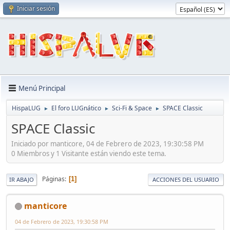
Iniciar sesión
Menú Principal
HispaLUG
El foro LUGnático
Sci-Fi & Space
SPACE Classic
►
►
►
SPACE Classic
Iniciado por manticore, 04 de Febrero de 2023, 19:30:58 PM
0 Miembros y 1 Visitante están viendo este tema.
Páginas
1
IR ABAJO
ACCIONES DEL USUARIO
manticore
04 de Febrero de 2023, 19:30:58 PM