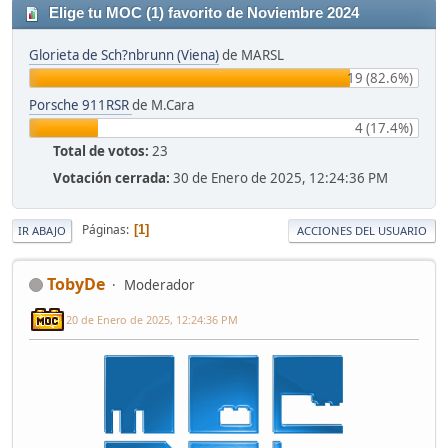
Elige tu MOC (1) favorito de Noviembre 2024
Glorieta de Sch?nbrunn (Viena)
de MARSL
19 (82.6%)
Porsche 911RSR
de M.Cara
4 (17.4%)
Total de votos:
23
Votación cerrada:
30 de Enero de 2025, 12:24:36 PM
Páginas
1
IR ABAJO
ACCIONES DEL USUARIO
TobyDe
Moderador
20 de Enero de 2025, 12:24:36 PM