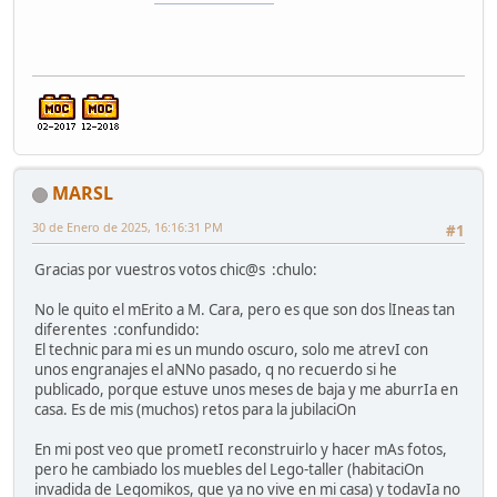
MARSL
30 de Enero de 2025, 16:16:31 PM
#1
Gracias por vuestros votos chic@s :chulo:
No le quito el mErito a M. Cara, pero es que son dos lIneas tan
diferentes :confundido:
El technic para mi es un mundo oscuro, solo me atrevI con
unos engranajes el aNNo pasado, q no recuerdo si he
publicado, porque estuve unos meses de baja y me aburrIa en
casa. Es de mis (muchos) retos para la jubilaciOn
En mi post veo que prometI reconstruirlo y hacer mAs fotos,
pero he cambiado los muebles del Lego-taller (habitaciOn
invadida de Legomikos, que ya no vive en mi casa) y todavIa no