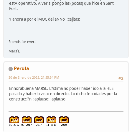
estA operativo. A ver si pongo las (pocas) que hice en Sant
Fost.
Y ahora a por el MOC del aNNo :cejitas:
Friends for ever!!
Mars´L
Perula
30 de Enero de 2025, 21:55:54 PM
#2
Enhorabuena MARSL. L?stima no poder haber ido a la HLE
pasada y haberlo visto en directo. Lo dicho felicidades por la
construcci?n :aplauso: :aplauso: