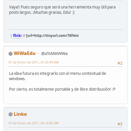
Vaya!! Pues seguro que será una herramienta muy útil para
posts largos. ¡Muchas gracias, Edu! :}
|
flick
r
//
[url=http://tinyurl.com/78f4nt
WiWaEdu
@aToMiKWiWa
07 de Enero de 2011, 01:25:49 AM
#2
La idea futura es integrarlo con el menu contextual de
windows.
Por cierto, es totalmente portable y de libre distribución! :P
Linko
07 de Enero de 2011, 02:16:06 AM
#3