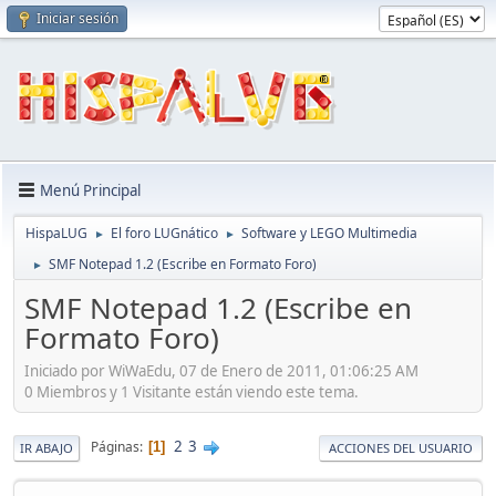
Iniciar sesión
Menú Principal
HispaLUG
El foro LUGnático
Software y LEGO Multimedia
►
►
SMF Notepad 1.2 (Escribe en Formato Foro)
►
SMF Notepad 1.2 (Escribe en
Formato Foro)
Iniciado por WiWaEdu, 07 de Enero de 2011, 01:06:25 AM
0 Miembros y 1 Visitante están viendo este tema.
2
3
Páginas
1
IR ABAJO
ACCIONES DEL USUARIO