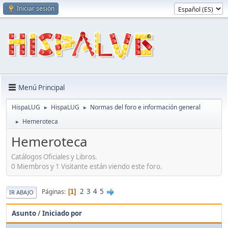
Iniciar sesión
Menú Principal
HispaLUG
HispaLUG
Normas del foro e información general
►
►
Hemeroteca
►
Hemeroteca
Catálogos Oficiales y Libros.
0 Miembros y 1 Visitante están viendo este foro.
2
3
4
5
Páginas
1
IR ABAJO
Asunto
/
Iniciado por