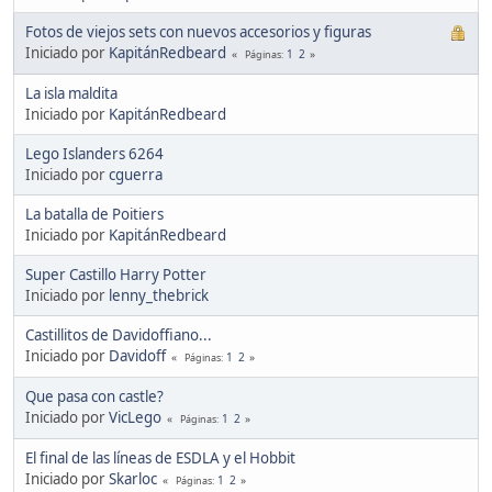
Fotos de viejos sets con nuevos accesorios y figuras
Iniciado por
KapitánRedbeard
1
2
Páginas
La isla maldita
Iniciado por
KapitánRedbeard
Lego Islanders 6264
Iniciado por
cguerra
La batalla de Poitiers
Iniciado por
KapitánRedbeard
Super Castillo Harry Potter
Iniciado por
lenny_thebrick
Castillitos de Davidoffiano...
Iniciado por
Davidoff
1
2
Páginas
Que pasa con castle?
Iniciado por
VicLego
1
2
Páginas
El final de las líneas de ESDLA y el Hobbit
Iniciado por
Skarloc
1
2
Páginas