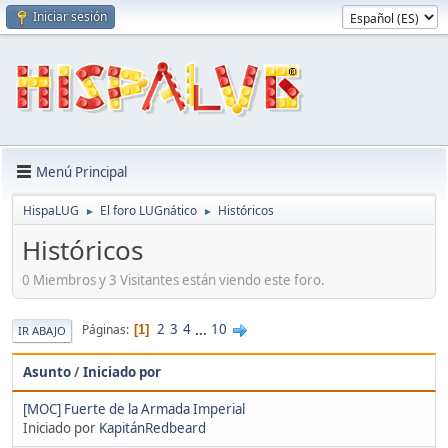
Iniciar sesión
Menú Principal
HispaLUG
El foro LUGnático
Históricos
►
►
Históricos
0 Miembros y 3 Visitantes están viendo este foro.
2
3
4
...
10
Páginas
1
IR ABAJO
Asunto
/
Iniciado por
[MOC] Fuerte de la Armada Imperial
Iniciado por
KapitánRedbeard