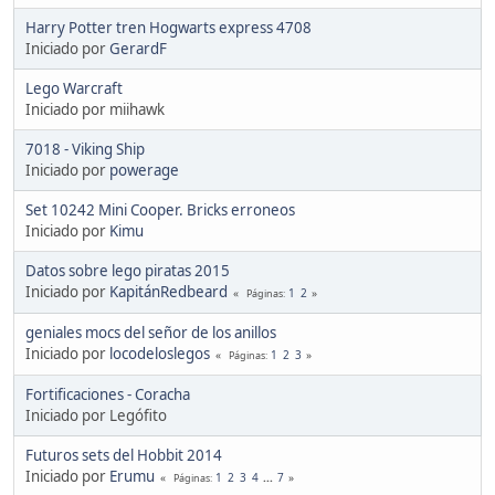
Harry Potter tren Hogwarts express 4708
Iniciado por
GerardF
Lego Warcraft
Iniciado por miihawk
7018 - Viking Ship
Iniciado por
powerage
Set 10242 Mini Cooper. Bricks erroneos
Iniciado por
Kimu
Datos sobre lego piratas 2015
Iniciado por
KapitánRedbeard
1
2
Páginas
geniales mocs del señor de los anillos
Iniciado por
locodeloslegos
1
2
3
Páginas
Fortificaciones - Coracha
Iniciado por Legófito
Futuros sets del Hobbit 2014
Iniciado por
Erumu
1
2
3
4
...
7
Páginas